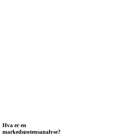
Markedspotensia
Hva er en
markedspotensanalyse?