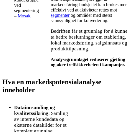
markedsføringsbudsjettet kan brukes mer
ved
effektivt ved at aktiviteter rettes mot
segmentering
segmenter
og områder med størst
–
Mosaic
sannsynlighet for konvertering.
Bedriften får et grunnlag for å kunne
ta bedre beslutninger om etablering,
lokal markedsføring, salgsinnsats og
produkttilpasning.
Analysegrunnlaget reduserer gjetting
og øker treffsikkerheten i kampanjer.
Hva en markeds­potensialanalyse
inneholder
Datainnsamling og
kvalitetssikring
: Samling
av interne kundedata og
eksterne datakilder for et
komplett grunnlag.