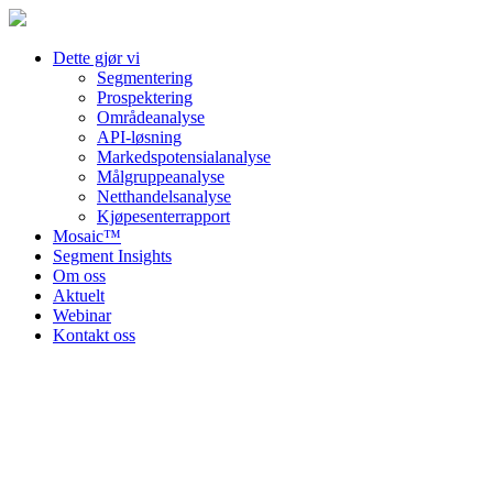
Dette gjør vi
Segmentering
Prospektering
Områdeanalyse
API-løsning
Markedspotensialanalyse
Målgruppeanalyse
Netthandelsanalyse
Kjøpesenterrapport
Mosaic™
Segment Insights
Om oss
Aktuelt
Webinar
Kontakt oss