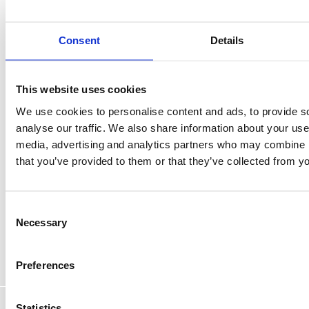
Mosaic™
, som gir dyptgående kundeprofiler
og mulighet for å finne lignende målgrupper i
markedet. Kombinasjonen av
avansert
Consent
Details
segmentering
, transaksjonsdata og
geografiske analyser
gir innsikt som
umiddelbart kan tas i bruk i markeds- og
salgsarbeid.
This website uses cookies
Markedspotensialanalyser gir tydelige
prioriteringer og konkret innputt til både
We use cookies to personalise content and ads, to provide s
strategi og praktisk gjennomføring. De gjør
analyse our traffic. We also share information about your use 
det enklere å sette inn de riktige ressursene på
de områdene som gir best avkastning.
media, advertising and analytics partners who may combine it
that you’ve provided to them or that they’ve collected from yo
Consent
Necessary
Selection
InsightOne sørger for at du tar det riktige
kanalvalget og når de rette personene. Vi
kontakter deg gjerne for en
Preferences
markedspotensanalyse.
Statistics