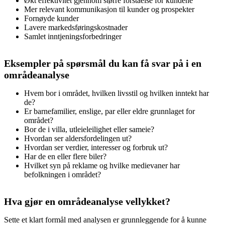
Økt effektivitet gjennom større forståelse for kundene
Mer relevant kommunikasjon til kunder og prospekter
Fornøyde kunder
Lavere markedsføringskostnader
Samlet inntjeningsforbedringer
Eksempler på spørsmål du kan få svar på i en
områdeanalyse
Hvem bor i området, hvilken livsstil og hvilken inntekt har
de?
Er barnefamilier, enslige, par eller eldre grunnlaget for
området?
Bor de i villa, utleieleilighet eller sameie?
Hvordan ser aldersfordelingen ut?
Hvordan ser verdier, interesser og forbruk ut?
Har de en eller flere biler?
Hvilket syn på reklame og hvilke medievaner har
befolkningen i området?
Hva gjør en områdeanalyse vellykket?
Sette et klart formål med analysen er grunnleggende for å kunne