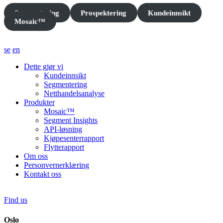
Segmentering
Prospektering
Kundeinnsikt
Mosaic™
se
en
Dette gjør vi
Kundeinnsikt
Segmentering
Netthandelsanalyse
Produkter
Mosaic™
Segment Insights
API-løsning
Kjøpesenterrapport
Flytterapport
Om oss
Personvernerklæring
Kontakt oss
Find us
Oslo