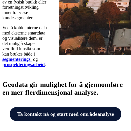
av en fysisk butikk eller
forretningsutvikling
innenfor visse
kundesegmenter.
Ved å koble interne data
med eksterne smartdata
og visualisere dem, er
det mulig å skape
verdifull innsikt som
kan brukes både i
segmenterings-
og
prospekteringsarbeid
.
Geodata gir mulighet for å gjennomføre
en mer flerdimensjonal analyse
.
Ta kontakt nå og start med områdeanalyse