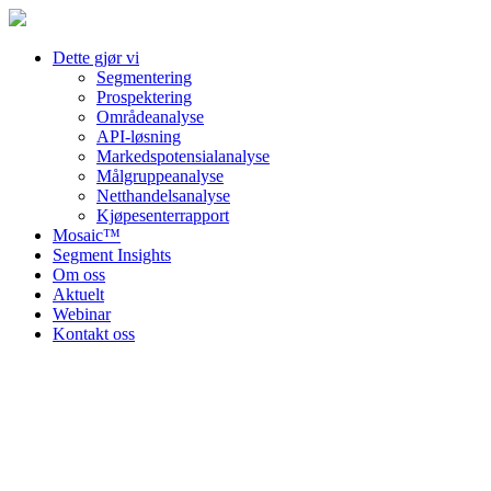
Dette gjør vi
Segmentering
Prospektering
Områdeanalyse
API-løsning
Markedspotensialanalyse
Målgruppeanalyse
Netthandelsanalyse
Kjøpesenterrapport
Mosaic™
Segment Insights
Om oss
Aktuelt
Webinar
Kontakt oss