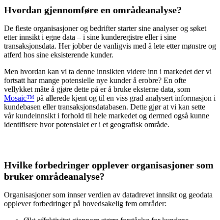
Hvordan gjennomføre en områdeanalyse
?
De fleste organisasjoner og bedrifter starter sine analyser og søket
etter innsikt i egne data – i sine kunderegistre eller i sine
transaksjonsdata. Her jobber de vanligvis med å lete etter mønstre og
atferd hos sine eksisterende kunder.
Men hvordan kan vi ta denne innsikten videre inn i markedet der vi
fortsatt har mange potensielle nye kunder å erobre? En ofte
vellykket måte å gjøre dette på er å bruke eksterne data, som
Mosaic™
på allerede kjent og til en viss grad analysert informasjon i
kundebasen eller transaksjonsdatabasen. Dette gjør at vi kan sette
vår kundeinnsikt i forhold til hele markedet og dermed også kunne
identifisere hvor potensialet er i et geografisk område.
Hvilke forbedringer opplever organisasjoner som
bruker områdeanalyse?
Organisasjoner som innser verdien av datadrevet innsikt og geodata
opplever forbedringer på hovedsakelig fem områder: