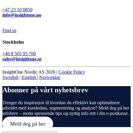
+47 23 10 0850
info@insightone.no
Find us
Stockholm
+46 8 505 95 700
sales@insightone.se
InsightOne Nordic AS 2026 |
Cookie Policy
Swedish
|
English
|
Norwegian
Abonner på vårt nyhetsbrev
Trenger du inspirasjon til hvordan du effektivt kan optimalisere
arbeidet med kundedata, segmentering og analyse? Meld deg på her
infobrev – motta spennende tips og nyttig info rett i din e-postkasse.
Meld deg på her