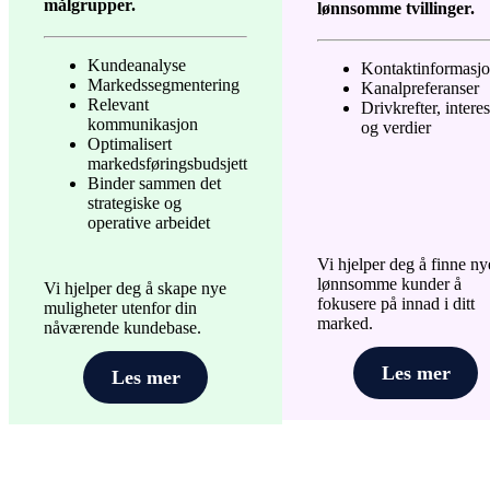
målgrupper.
lønnsomme tvillinger.
Kundeanalyse
Kontaktinformasj
Markedssegmentering
Kanalpreferanser
Relevant
Drivkrefter, intere
kommunikasjon
og verdier
Optimalisert
markedsføringsbudsjett
Binder sammen det
strategiske og
operative arbeidet
Vi hjelper deg å finne ny
lønnsomme kunder å
Vi hjelper deg å skape nye
fokusere på innad i ditt
muligheter utenfor din
marked.
nåværende kundebase.
Les mer
Les mer