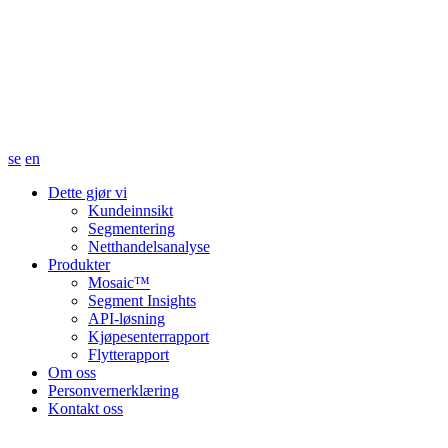
se
en
Dette gjør vi
Kundeinnsikt
Segmentering
Netthandelsanalyse
Produkter
Mosaic™
Segment Insights
API-løsning
Kjøpesenterrapport
Flytterapport
Om oss
Personvernerklæring
Kontakt oss