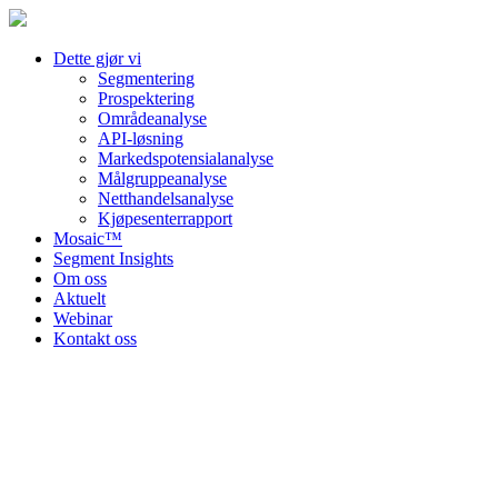
Dette gjør vi
Segmentering
Prospektering
Områdeanalyse
API-løsning
Markedspotensialanalyse
Målgruppeanalyse
Netthandelsanalyse
Kjøpesenterrapport
Mosaic™
Segment Insights
Om oss
Aktuelt
Webinar
Kontakt oss