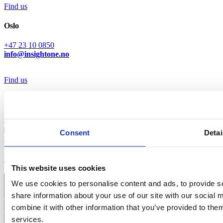
Find us
Oslo
+47 23 10 0850
info@insightone.no
Find us
Stockholm
+46 8 505 95 700
sales@insightone.se
Consent
Detai
InsightOne Nordic AS 2026 |
Cookie Policy
Swedish
|
English
|
Norwegian
This website uses cookies
Abonner på vårt nyhetsbrev
We use cookies to personalise content and ads, to provide so
share information about your use of our site with our social
Trenger du inspirasjon til hvordan du effektivt kan optimalisere
combine it with other information that you’ve provided to them
arbeidet med kundedata, segmentering og analyse? Meld deg på her
services.
infobrev – motta spennende tips og nyttig info rett i din e-postkasse.